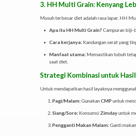
3. HH Multi Grain: Kenyang Leb
Musuh terbesar diet adalah rasa lapar. HH Mul
Apa itu HH Multi Grain?
Campuran biji-bi
Cara kerjanya:
Kandungan serat yang tin
Manfaat utama:
Memastikan tubuh tetap
saat diet.
Strategi Kombinasi untuk Hasi
Untuk mendapatkan hasil layaknya menggun
Pagi/Malam:
Gunakan
CMP
untuk mend
Siang/Sore:
Konsumsi
Zimday
untuk me
Pengganti Makan Malam:
Ganti makan