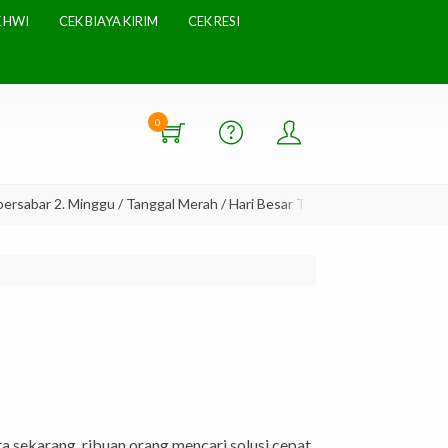
 HWI
CEK BIAYA KIRIM
CEK RESI
0
bar 2. Minggu / Tanggal Merah / Hari Besar Tidak ada Pengiriman
 sekarang, ribuan orang mencari solusi cepat