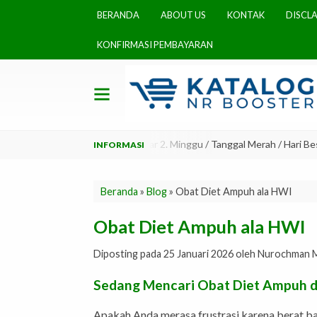
BERANDA
ABOUT US
KONTAK
DISCL
KONFIRMASI PEMBAYARAN
simal 2x24 jam, mohon bersabar 2. Minggu / Tanggal Merah / Hari Besar 
Beranda
»
Blog
»
Obat Diet Ampuh ala HWI
Obat Diet Ampuh ala HWI
Diposting pada 25 Januari 2026 oleh Nurochman Mind
Sedang Mencari Obat Diet Ampuh d
Apakah Anda merasa frustrasi karena berat ba