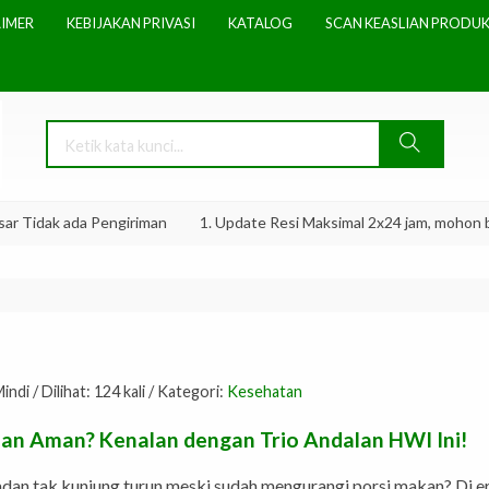
AIMER
KEBIJAKAN PRIVASI
KATALOG
SCAN KEASLIAN PRODUK
Tidak ada Pengiriman
1. Update Resi Maksimal 2x24 jam, mohon bersa
i / Dilihat: 124 kali / Kategori:
Kesehatan
an Aman? Kenalan dengan Trio Andalan HWI Ini!
dan tak kunjung turun meski sudah mengurangi porsi makan? Di era