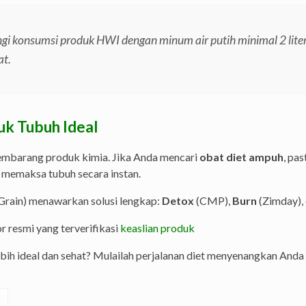
gi konsumsi produk HWI dengan minum air putih minimal 2 liter 
at.
uk Tubuh Ideal
embarang produk kimia. Jika Anda mencari
obat diet ampuh
, pa
 memaksa tubuh secara instan.
Grain) menawarkan solusi lengkap:
Detox
(CMP),
Burn
(Zimday),
r resmi yang terverifikasi
keaslian produk
ebih ideal dan sehat? Mulailah perjalanan diet menyenangkan And