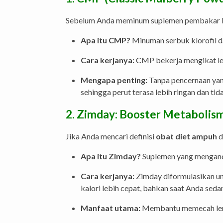
Sebelum Anda meminum suplemen pembakar lema
Apa itu CMP?
Minuman serbuk klorofil d
Cara kerjanya:
CMP bekerja mengikat lem
Mengapa penting:
Tanpa pencernaan ya
sehingga perut terasa lebih ringan dan tid
2.
Zimday
: Booster Metabolis
Jika Anda mencari definisi
obat diet ampuh
d
Apa itu Zimday?
Suplemen yang mengandu
Cara kerjanya:
Zimday diformulasikan u
kalori lebih cepat, bahkan saat Anda sedan
Manfaat utama:
Membantu memecah lemak