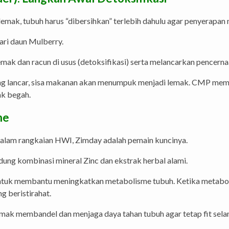
k, tubuh harus “dibersihkan” terlebih dahulu agar penyerapan n
ari daun Mulberry.
ak dan racun di usus (detoksifikasi) serta melancarkan pencerna
ng lancar, sisa makanan akan menumpuk menjadi lemak. CMP me
ak begah.
me
alam rangkaian HWI, Zimday adalah pemain kuncinya.
ng kombinasi mineral Zinc dan ekstrak herbal alami.
ntuk membantu meningkatkan metabolisme tubuh. Ketika metabo
g beristirahat.
 membandel dan menjaga daya tahan tubuh agar tetap fit selam