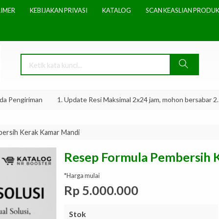
AIMER
KEBIJAKAN PRIVASI
KATALOG
SCAN KEASLIAN PRODUK
engiriman
1. Update Resi Maksimal 2x24 jam, mohon bersabar 2. Ming
ersih Kerak Kamar Mandi
Resep Formula Pembersih 
*Harga mulai
Rp 5.000.000
Stok