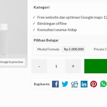
Kategori
Free website dan optimasi Google maps 1
Bimbingan offline
Konsultasi seumur hidup
Pilihan Belajar
Modul Formula
Rp 5.000.000
Private C
k image to preview
-
+
Bagikan ke