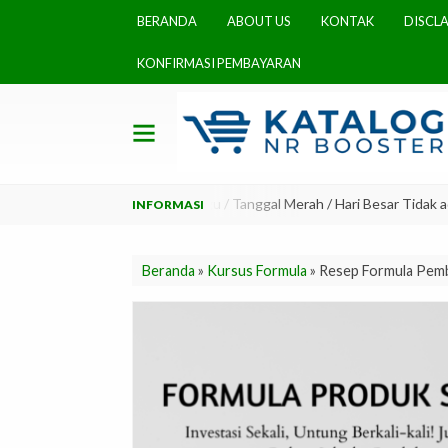
BERANDA
ABOUT US
KONTAK
DISCL
KONFIRMASI PEMBAYARAN
am, mohon bersabar 2. Minggu / Tanggal Merah / Hari Besar Tidak ada P
Beranda
»
Kursus Formula
»
Resep Formula Pemb