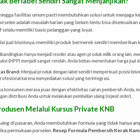
k Berlabel Sendiri Sangat Menjanjikan?
, hingga fasilitas umum pasti membutuhkan solusi untuk menjaga k
selen adalah masalah harian yang belum tentu bisa diselesaikan ol
selalu memiliki basis pelanggan yang loyal.
lai jual bisnisnya, memiliki produk bermerek sendiri memberikan 
ibandingkan hanya menjadi
reseller
atau agen produk milik orang lain, 
duksi (HPP) menjadi sangat rendah. Anda bebas menentukan harga jual da
tas Brand:
Menjual produk dengan label sendiri memperkuat posisi bis
profesional karena menyediakan solusi yang terintegrasi.
a konsumen merasa puas dengan efektivitas cairan pembersih Anda, m
ingan distribusi Anda untuk melakukan pembelian ulang (
repeat order
).
Produsen Melalui Kursus Private KNB
ng di pasaran, Anda membutuhkan formula yang tidak hanya ampu
tika permukaan porselen.
Resep Formula Pembersih Kerak Kam