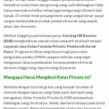
Kehadiran noda hitam dan gosong yang sulit dihilangkan tidak
hanya merusak estetika, tetapi juga mengurangi efisiensi alat
masak. Di sinilah letak peluang bisnis yang sangat besar: pasar
sangat membutuhkan produk pembersih kerak yang ampuh,
aman, dan ekonomis.
Melihat tingginya permintaan pasar,
Katalog NR Booster
(KNB)
menghadirkan sebuah solusi edukatif eksklusif melalui
Layanan Jasa Kelas Formula Private: Pembersih Kerak
Panci
. Program ini dirancang khusus bagi para calon
pengusaha, pelaku UMKM, maupun individu yang ingin
menguasai rahasia pembuatan formula pembersih kerak
bermutu tinggi yang siap bersaing di pasaran.
Mengapa Harus Mengikuti Kelas Private Ini?
Berbeda dengan tutorial gratis yang banyak tersebar di
internet dengan takaran yang tidak pasti dan hasil yang
meragukan, Kelas Formula Private by KNB menawarkan
bimbingan yang terstruktur, ilmiah, dan berorientasi pada bisnis
(
business-ready
). Beberapa keunggulan utama dari layanan ini