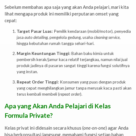
Sebelum membahas apa saja yang akan Anda pelajari, mari kita
lihat mengapa produk ini memiliki perputaran omset yang
cepat:
Target Pasar Luas:
Pemilik kendaraan (mobil/motor), penyedia
jasa
auto detailing
, pengelola gedung, usaha
cleaning service
,
hingga kebutuhan rumah tangga sehari-hari.
Margin Keuntungan Tinggi:
Bahan baku kimia untuk
pembersih kerak/jamur kaca relatif terjangkau, namun nilai jual
produk jadinya di pasaran sangat tinggi karena fungsi solutifnya
yang instan.
Repeat Order Tinggi:
Konsumen yang puas dengan produk
yang cepat menghilangkan jamur tanpa merusak kaca pasti akan
terus kembali membeli (
repeat order
).
Apa yang Akan Anda Pelajari di Kelas
Formula Private?
Kelas privat ini didesain secara khusus (
one-on-one
) agar Anda
bisa berkonsultasi langsung, memahami fungsi setiap bahan