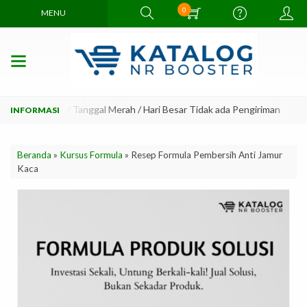
0
MENU
r 2. Minggu / Tanggal Merah / Hari Besar Tidak ada Pengiriman
1. U
Beranda
»
Kursus Formula
»
Resep Formula Pembersih Anti Jamur
Kaca