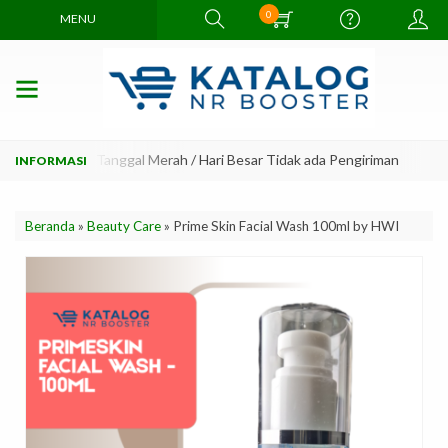
0
MENU
r 2. Minggu / Tanggal Merah / Hari Besar Tidak ada Pengiriman
1. U
Beranda
»
Beauty Care
»
Prime Skin Facial Wash 100ml by HWI