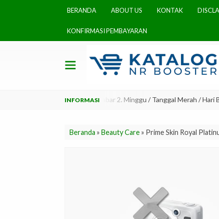
BERANDA
ABOUT US
KONTAK
DISCL
KONFIRMASI PEMBAYARAN
Maksimal 2x24 jam, mohon bersabar 2. Minggu / Tanggal Merah / Hari Bes
Beranda
»
Beauty Care
»
Prime Skin Royal Plati