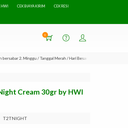
 HWI
CEK BIAYA KIRIM
CEK RESI
0
rsabar 2. Minggu / Tanggal Merah / Hari Besar Tidak ada Pengiriman
 Night Cream 30gr by HWI
T2TNIGHT